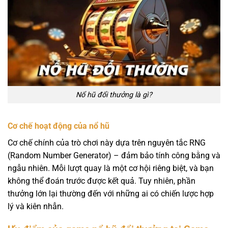
Nổ hũ đổi thưởng là gì?
Cơ chế hoạt động của nổ hũ
Cơ chế chính của trò chơi này dựa trên nguyên tắc RNG
(Random Number Generator) – đảm bảo tính công bằng và
ngẫu nhiên. Mỗi lượt quay là một cơ hội riêng biệt, và bạn
không thể đoán trước được kết quả. Tuy nhiên, phần
thưởng lớn lại thường đến với những ai có chiến lược hợp
lý và kiên nhẫn.