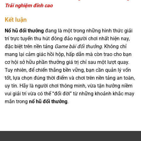
Trải nghiệm đỉnh cao
Kết luận
Nổ hũ đổi thưởng
đang là một trong những hình thức giải
trí trực tuyến thu hút đông đảo người chơi nhất hiện nay,
đặc biệt trên nền tảng
Game bài đổi thưởng
. Không chỉ
mang lại cảm giác hồi hộp, hấp dẫn mà còn trao cho bạn
cơ hội sở hữu phần thưởng giá trị chỉ sau một lượt quay.
Tuy nhiên, để chiến thắng bền vững, bạn cần quản lý vốn
tốt, lựa chọn đúng thời điểm và chơi trên nền tảng an toàn,
uy tín. Hãy là người chơi thông minh, vừa tận hưởng niềm
vui giải trí vừa có thể “đổi đời” từ những khoảnh khắc may
mắn trong
nổ hũ đổi thưởng
.