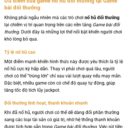
Ưu điểm của game nổ hũ đổi thưởng tại Game
bài đổi thưởng
Không phải ngẫu nhiên mà các trò chơi
nổ hũ đổi thưởng
lại chiếm vị trí quan trọng trên các nền tảng
Game bài đổi
thưởng
. Dưới đây là những lợi thế nổi bật khiến người chơi
khó lòng bỏ qua.
Tỷ lệ nổ hũ cao
Một điểm mạnh khiến hình thức này được yêu thích là tỷ lệ
nổ hũ cực kỳ hấp dẫn. Thay vì phải chơi quá lâu, người
chơi có thể “trúng lớn” chỉ sau vài lượt quay nếu may mắn.
Đặc biệt, nhiều game còn có chế độ quay tự động, giúp
tăng tốc độ tích lũy jackpot.
Đổi thưởng linh hoạt, thanh khoản nhanh
Khi đã nổ hũ, người chơi có thể dễ dàng đổi phần thưởng
sang các loại tài sản có giá trị, nhờ hệ thống thanh khoản
được tích hợp sẵn trong
Game bài đổi thưởng
. Việc rút tiền