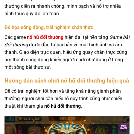
thưởng diễn ra nhanh chóng, minh bạch và hỗ trợ nhiều
hình thức quy đổi an toàn.
Đồ họa sống động, trải nghiệm chân thực
Các game
nổ hũ đổi thưởng
hiện đại tại nền tảng
Game bài
đổi thưởng
được đầu tư bài bản về mặt hình ảnh và âm
thanh. Giao diện trực quan, hiệu ứng quay chân thực cùng
âm thanh sống động khiến người chơi như đang ở trong
một sòng bài thực sự.
Hướng dẫn cách chơi nổ hũ đổi thưởng hiệu quả
Để có trải nghiệm tốt hơn và tăng khả năng giành phần
thưởng, người chơi cần hiểu rõ quy trình cũng như chiến
thuật khi tham gia
nổ hũ đổi thưởng
.