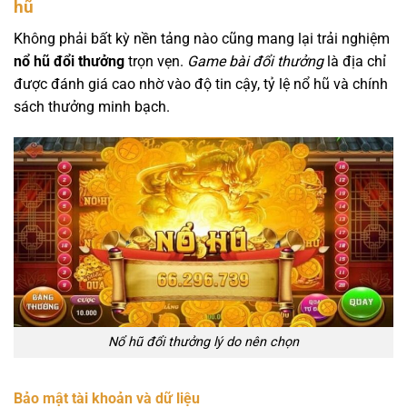
hũ
Không phải bất kỳ nền tảng nào cũng mang lại trải nghiệm
nổ hũ đổi thưởng
trọn vẹn.
Game bài đổi thưởng
là địa chỉ
được đánh giá cao nhờ vào độ tin cậy, tỷ lệ nổ hũ và chính
sách thưởng minh bạch.
Nổ hũ đổi thưởng lý do nên chọn
Bảo mật tài khoản và dữ liệu