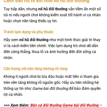
Cảnh báo rủi ro khi chơi nổ hũ đổi thưởng
Tuy hấp dẫn, nhưng
nổ hũ đổi thưởng
vẫn tiềm ẩn một số
rủi ro nếu người chơi không kiểm soát tốt hành vi cá nhân
hoặc chọn nền tảng thiếu uy tín.
Tránh lạm dụng và phụ thuộc
Hãy xem
nổ hũ đổi thưởng
như một hình thức giải trí thay
vì là cách kiếm tiền chính. Việc lạm dụng trò chơi dễ dẫn
đến căng thẳng, thua lỗ và ảnh hưởng đến đời sống cá
nhân.
Cẩn trọng với nền tảng không rõ ràng
Không ít người chơi bị lừa đảo hoặc mất tiền vì tham gia
trên nền tảng không rõ nguồn gốc. Hãy ưu tiên những hệ
thống uy tín như
Game bài đổi thưởng
để bảo đảm quyền
lợi cá nhân.
>>> Xem thêm:
Bắn cá đổi thưởng Game bài đổi thưởng –