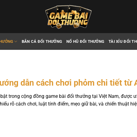
×
THƯỞNG
BẮN CÁ ĐỔI THƯỞNG
NỔ HŨ ĐỔI THƯỞNG
TÀI XỈU ĐỔI 
ướng dẫn cách chơi phỏm chi tiết từ
bật trong cộng đồng game bài đổi thưởng tại Việt Nam, được ưa c
hiểu rõ cách chơi
, luật tính điểm, mẹo giữ bài, và chiến thuật h