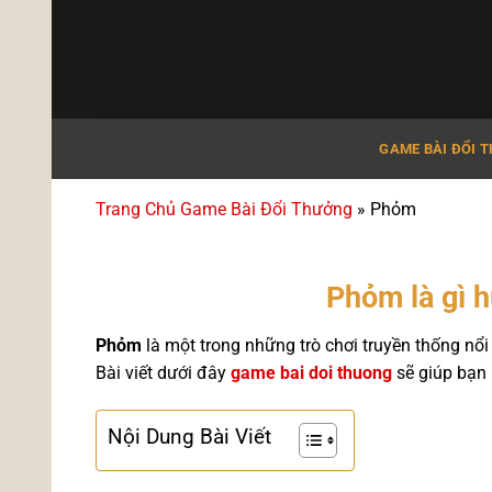
Chuyển
đến
nội
dung
GAME BÀI ĐỔI 
Trang Chủ Game Bài Đổi Thưởng
»
Phỏm
Phỏm là gì h
Phỏm
là một trong những trò chơi truyền thống nổi 
Bài viết dưới đây
game bai doi thuong
sẽ giúp bạn 
Nội Dung Bài Viết