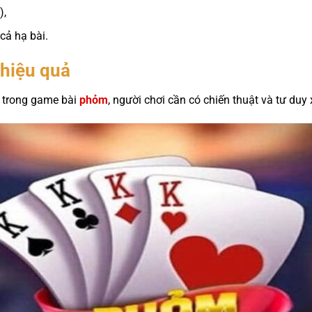
),
cả hạ bài.
 hiệu quả
 trong game bài
phỏm
, người chơi cần có chiến thuật và tư duy x