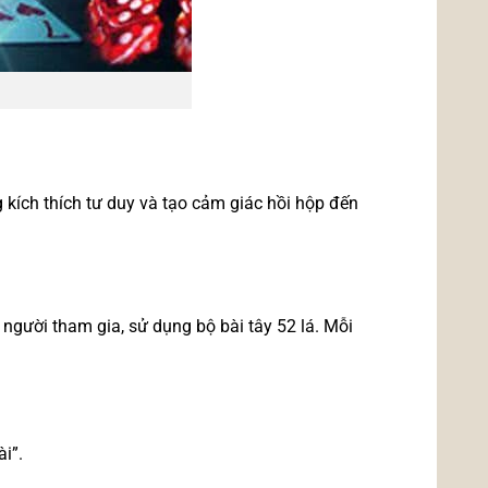
 kích thích tư duy và tạo cảm giác hồi hộp đến
 người tham gia, sử dụng bộ bài tây 52 lá. Mỗi
i”.