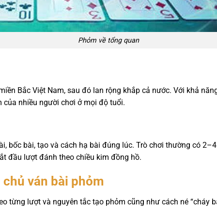
Phỏm về tổng quan
 miền Bắc Việt Nam, sau đó lan rộng khắp cả nước. Với khả năng
của nhiều người chơi ở mọi độ tuổi.
ài, bốc bài, tạo và cách hạ bài đúng lúc. Trò chơi thường có 2–4
bắt đầu lượt đánh theo chiều kim đồng hồ.
m chủ ván bài phỏm
eo từng lượt và nguyên tắc tạo phỏm cũng như cách né “cháy bà