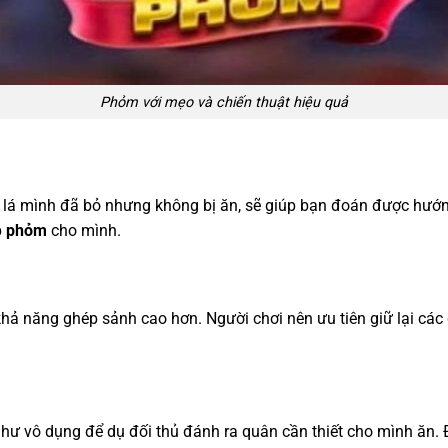
Phỏm với mẹo và chiến thuật hiệu quả
là lá mình đã bỏ nhưng không bị ăn, sẽ giúp bạn đoán được hướ
p
phỏm
cho mình.
hả năng ghép sảnh cao hơn. Người chơi nên ưu tiên giữ lại các q
hư vô dụng để dụ đối thủ đánh ra quân cần thiết cho mình ăn. 