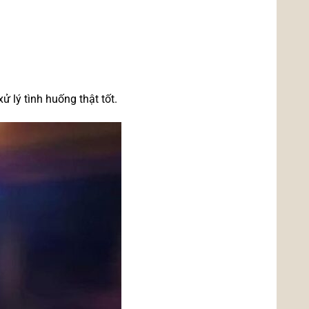
ử lý tình huống thật tốt.