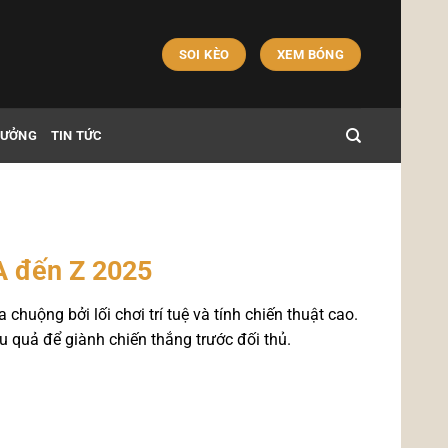
SOI KÈO
XEM BÓNG
THƯỞNG
TIN TỨC
 A đến Z 2025
huộng bởi lối chơi trí tuệ và tính chiến thuật cao.
iệu quả để giành chiến thắng trước đối thủ.