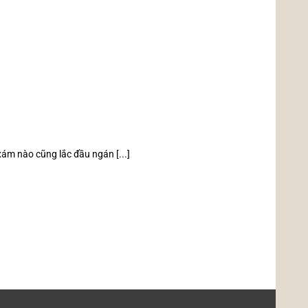
xám nào cũng lắc đầu ngán [...]