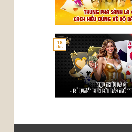
18
Th12