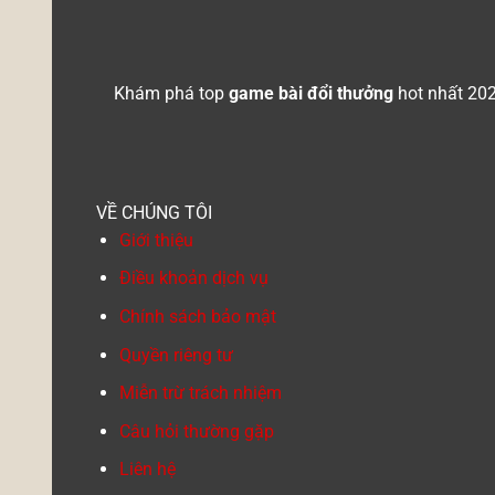
Khám phá top
game bài đổi thưởng
hot nhất 202
VỀ CHÚNG TÔI
Giới thiệu
Điều khoản dịch vụ
Chính sách bảo mật
Quyền riêng tư
Miễn trừ trách nhiệm
Câu hỏi thường gặp
Liên hệ