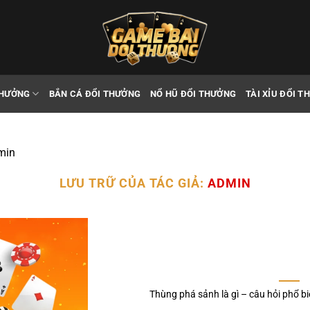
THƯỞNG
BẮN CÁ ĐỔI THƯỞNG
NỔ HŨ ĐỔI THƯỞNG
TÀI XỈU ĐỔI 
min
LƯU TRỮ CỦA TÁC GIẢ:
ADMIN
Thùng phá sảnh là gì – câu hỏi phổ biến