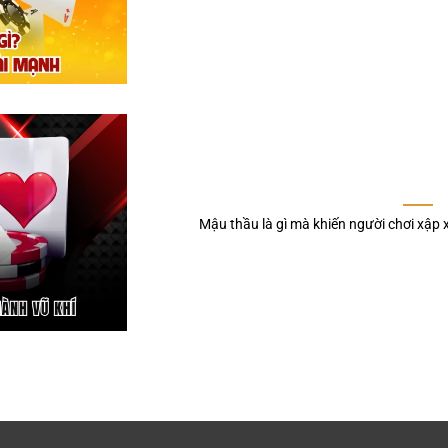
Mậu thầu là gì mà khiến người chơi xập 