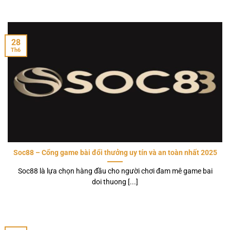
28
Th6
Soc88 – Cổng game bài đổi thưởng uy tín và an toàn nhất 2025
Soc88 là lựa chọn hàng đầu cho người chơi đam mê game bai
doi thuong [...]