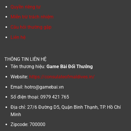
Quyền riêng tư
Miễn trừ trách nhiệm
Câu hỏi thường gặp
Liên hệ
THÔNG TIN LIÊN HỆ
Tên thương hiệu:
Game Bài Đổi Thưởng
Website:
https://consulateofmaldives.in/
Email:
hotro@gamebai.vn
Số điện thoại: 0979 421 765
Địa chỉ: 27/6 Đường D5, Quận Bình Thạnh, TP. Hồ Chí
Minh
Zipcode: 700000