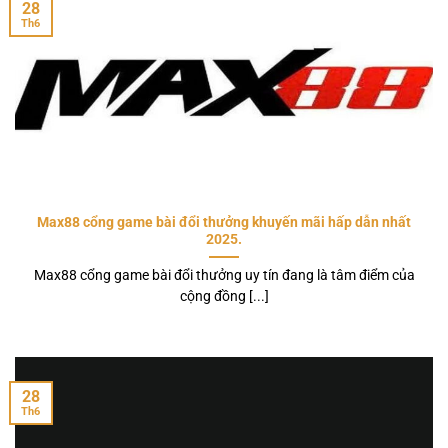
28
Th6
Max88 cổng game bài đổi thưởng khuyến mãi hấp dẫn nhất
2025.
Max88 cổng game bài đổi thưởng uy tín đang là tâm điểm của
cộng đồng [...]
28
Th6