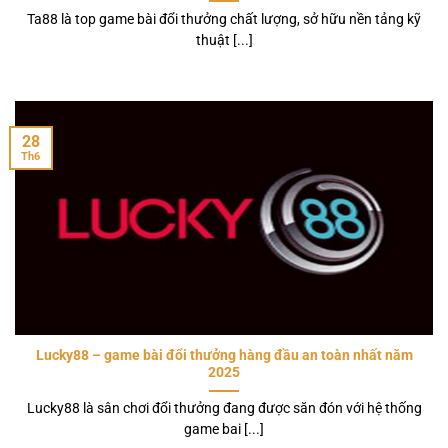
Ta88 là top game bài đổi thưởng chất lượng, sở hữu nền tảng kỹ
thuật [...]
28
Th6
Lucky88 – game bài đổi thưởng hàng đầu an toàn nhất năm
2025
Lucky88 là sân chơi đổi thưởng đang được săn đón với hệ thống
game bai [...]