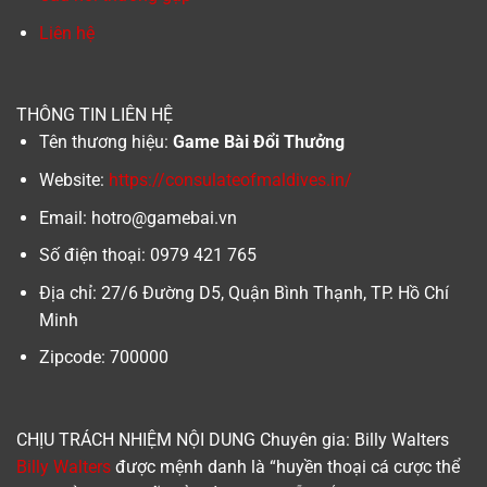
Liên hệ
THÔNG TIN LIÊN HỆ
Tên thương hiệu:
Game Bài Đổi Thưởng
Website:
https://consulateofmaldives.in/
Email:
hotro@gamebai.vn
Số điện thoại: 0979 421 765
Địa chỉ: 27/6 Đường D5, Quận Bình Thạnh, TP. Hồ Chí
Minh
Zipcode: 700000
CHỊU TRÁCH NHIỆM NỘI DUNG Chuyên gia:
Billy Walters
Billy Walters
được mệnh danh là “huyền thoại cá cược thể