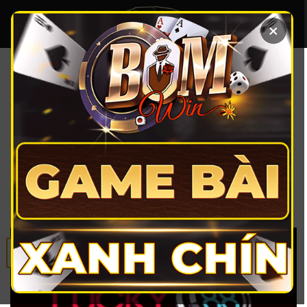
Chuyển
đến
×
nội
dung
Trang Chủ Game Bài Đổi Thưởng
»
Tin Tức
»
Lucky88 –
game bài đổi thưởng hàng đầu an toàn nhất năm 2025
TIN TỨC
Lucky88 – game bài đổi thưởng hàng
đầu an toàn nhất năm 2025
ĐÃ ĐĂNG TRÊN
THÁNG 6 28, 2025
BỞI
BILLY WALTERS
28
Th6