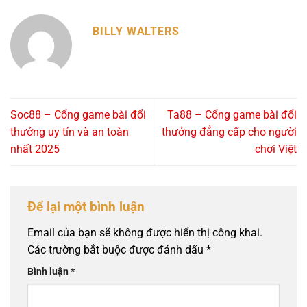
BILLY WALTERS
Soc88 – Cổng game bài đổi
Ta88 – Cổng game bài đổi
thưởng uy tín và an toàn
thưởng đẳng cấp cho người
nhất 2025
chơi Việt
Để lại một bình luận
Email của bạn sẽ không được hiển thị công khai.
Các trường bắt buộc được đánh dấu
*
Bình luận
*