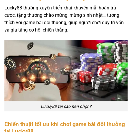
Lucky88 thường xuyên triển khai khuyến mãi hoàn trả
cược, tặng thưởng chào mừng, mừng sinh nhật… tương
thích với game bai doi thuong, giúp người chơi duy trì vốn
và gia tăng cơ hội chiến thắng.
Lucky88 tại sao nên chọn?
Chiến thuật tối ưu khi chơi game bài đổi thưởng
tại Lucky88