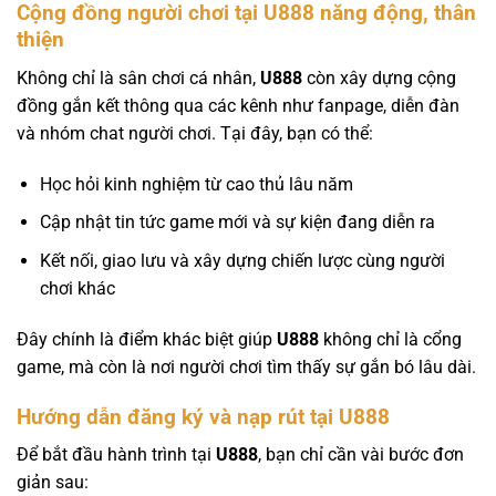
Cộng đồng người chơi tại U888 năng động, thân
thiện
Không chỉ là sân chơi cá nhân,
U888
còn xây dựng cộng
đồng gắn kết thông qua các kênh như fanpage, diễn đàn
và nhóm chat người chơi. Tại đây, bạn có thể:
Học hỏi kinh nghiệm từ cao thủ lâu năm
Cập nhật tin tức game mới và sự kiện đang diễn ra
Kết nối, giao lưu và xây dựng chiến lược cùng người
chơi khác
Đây chính là điểm khác biệt giúp
U888
không chỉ là cổng
game, mà còn là nơi người chơi tìm thấy sự gắn bó lâu dài.
Hướng dẫn đăng ký và nạp rút tại U888
Để bắt đầu hành trình tại
U888
, bạn chỉ cần vài bước đơn
giản sau: