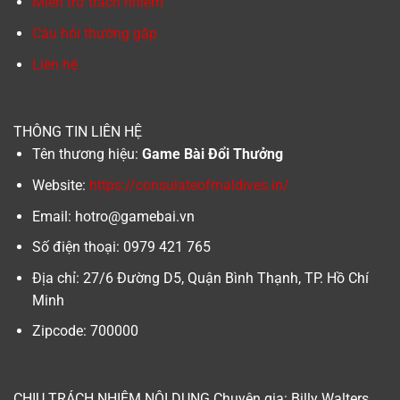
Miễn trừ trách nhiệm
Câu hỏi thường gặp
Liên hệ
THÔNG TIN LIÊN HỆ
Tên thương hiệu:
Game Bài Đổi Thưởng
Website:
https://consulateofmaldives.in/
Email:
hotro@gamebai.vn
Số điện thoại: 0979 421 765
Địa chỉ: 27/6 Đường D5, Quận Bình Thạnh, TP. Hồ Chí
Minh
Zipcode: 700000
CHỊU TRÁCH NHIỆM NỘI DUNG Chuyên gia:
Billy Walters