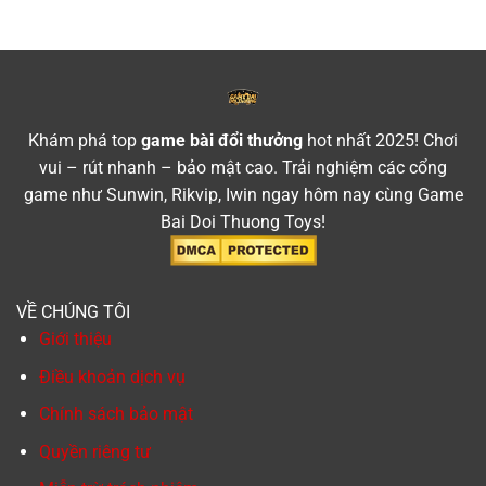
Khám phá top
game bài đổi thưởng
hot nhất 2025! Chơi
vui – rút nhanh – bảo mật cao. Trải nghiệm các cổng
game như Sunwin, Rikvip, Iwin ngay hôm nay cùng Game
Bai Doi Thuong Toys!
VỀ CHÚNG TÔI
Giới thiệu
Điều khoản dịch vụ
Chính sách bảo mật
Quyền riêng tư