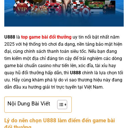
U888
là
top game bài đổi thưởng
uy tín nổi bật nhất năm
2025 với hệ thống trò chơi đa dạng, nền tảng bảo mật hiện
đại, cùng chính sách thanh toán siêu tốc. Nếu bạn đang
tìm kiếm một địa chỉ đáng tin cậy để trải nghiệm các dòng
game bài chuẩn casino như tiến lên, xóc đĩa, tài xỉu hay
quay hũ đổi thưởng hấp dẫn, thì
U888
chính là lựa chọn tối
ưu. Hãy cùng khám phá lý do vì sao thương hiệu này đang
dẫn đầu xu hướng giải trí trực tuyến tại Việt Nam.
Nội Dung Bài Viết
Lý do nên chọn U888 làm điểm đến game bài
đổi thưởng