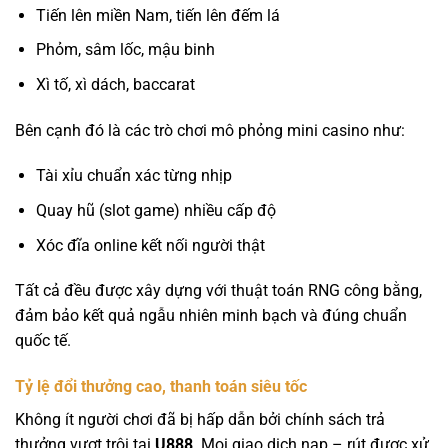
Tiến lên miền Nam, tiến lên đếm lá
Phỏm, sâm lốc, mậu binh
Xì tố, xì dách, baccarat
Bên cạnh đó là các trò chơi mô phỏng mini casino như:
Tài xỉu chuẩn xác từng nhịp
Quay hũ (slot game) nhiều cấp độ
Xóc đĩa online kết nối người thật
Tất cả đều được xây dựng với thuật toán RNG công bằng,
đảm bảo kết quả ngẫu nhiên minh bạch và đúng chuẩn
quốc tế.
Tỷ lệ đổi thưởng cao, thanh toán siêu tốc
Không ít người chơi đã bị hấp dẫn bởi chính sách trả
thưởng vượt trội tại
U888
. Mọi giao dịch nạp – rút được xử