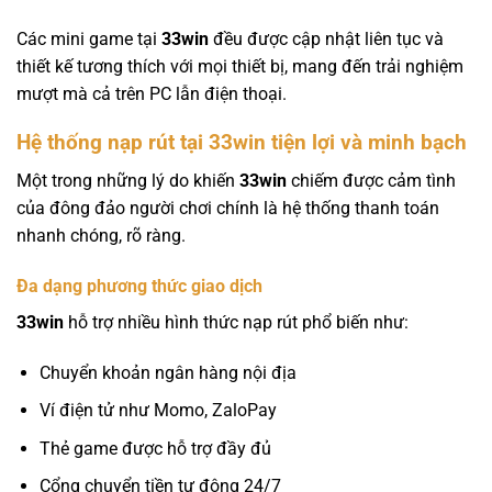
Các mini game tại
33win
đều được cập nhật liên tục và
thiết kế tương thích với mọi thiết bị, mang đến trải nghiệm
mượt mà cả trên PC lẫn điện thoại.
Hệ thống nạp rút tại 33win tiện lợi và minh bạch
Một trong những lý do khiến
33win
chiếm được cảm tình
của đông đảo người chơi chính là hệ thống thanh toán
nhanh chóng, rõ ràng.
Đa dạng phương thức giao dịch
33win
hỗ trợ nhiều hình thức nạp rút phổ biến như:
Chuyển khoản ngân hàng nội địa
Ví điện tử như Momo, ZaloPay
Thẻ game được hỗ trợ đầy đủ
Cổng chuyển tiền tự động 24/7