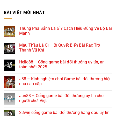
BÀI VIẾT MỚI NHẤT
Thùng Phá Sảnh Là Gì? Cách Hiểu Đúng Về Bộ Bài
26
Mạnh
Th12
Mậu Thầu Là Gì – Bí Quyết Biến Bài Rác Trở
18
Thành Vũ Khí
Th12
Hello88 – Cổng game bài đổi thưởng uy tín, an
28
toàn nhất 2025
Th6
J88 – Kinh nghiệm chơi Game bài đổi thưởng hiệu
28
quả cao cấp
Th6
Jun88 – Cổng game bài đổi thưởng uy tín cho
28
người chơi Việt
Th6
23win cổng game bài đổi thưởng hàng đầu uy tín
28