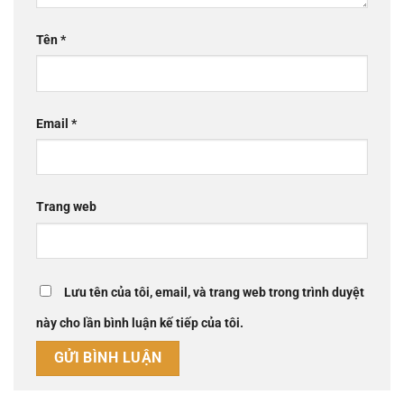
Tên
*
Email
*
Trang web
Lưu tên của tôi, email, và trang web trong trình duyệt
này cho lần bình luận kế tiếp của tôi.