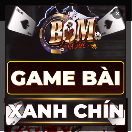
Chuyển
đến
×
nội
dung
Trang Chủ Game Bài Đổi Thưởng
»
Tin Tức
»
33win cổng
game bài đổi thưởng uy tín hiệu quả hàng đầu 2025
TIN TỨC
33win cổng game bài đổi thưởng uy
tín hiệu quả hàng đầu 2025
ĐÃ ĐĂNG TRÊN
THÁNG 6 28, 2025
BỞI
BILLY WALTERS
28
Th6