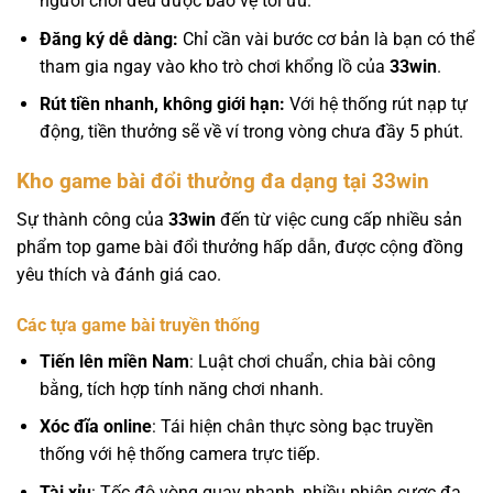
người chơi đều được bảo vệ tối ưu.
Đăng ký dễ dàng:
Chỉ cần vài bước cơ bản là bạn có thể
tham gia ngay vào kho trò chơi khổng lồ của
33win
.
Rút tiền nhanh, không giới hạn:
Với hệ thống rút nạp tự
động, tiền thưởng sẽ về ví trong vòng chưa đầy 5 phút.
Kho game bài đổi thưởng đa dạng tại 33win
Sự thành công của
33win
đến từ việc cung cấp nhiều sản
phẩm top game bài đổi thưởng hấp dẫn, được cộng đồng
yêu thích và đánh giá cao.
Các tựa game bài truyền thống
Tiến lên miền Nam
: Luật chơi chuẩn, chia bài công
bằng, tích hợp tính năng chơi nhanh.
Xóc đĩa online
: Tái hiện chân thực sòng bạc truyền
thống với hệ thống camera trực tiếp.
Tài xỉu
: Tốc độ vòng quay nhanh, nhiều phiên cược đa