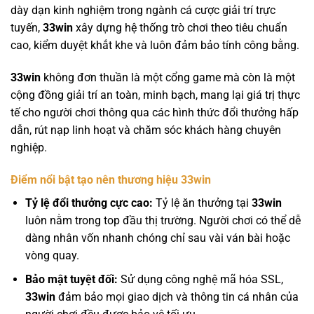
dày dạn kinh nghiệm trong ngành cá cược giải trí trực
tuyến,
33win
xây dựng hệ thống trò chơi theo tiêu chuẩn
cao, kiểm duyệt khắt khe và luôn đảm bảo tính công bằng.
33win
không đơn thuần là một cổng game mà còn là một
cộng đồng giải trí an toàn, minh bạch, mang lại giá trị thực
tế cho người chơi thông qua các hình thức đổi thưởng hấp
dẫn, rút nạp linh hoạt và chăm sóc khách hàng chuyên
nghiệp.
Điểm nổi bật tạo nên thương hiệu 33win
Tỷ lệ đổi thưởng cực cao:
Tỷ lệ ăn thưởng tại
33win
luôn nằm trong top đầu thị trường. Người chơi có thể dễ
dàng nhân vốn nhanh chóng chỉ sau vài ván bài hoặc
vòng quay.
Bảo mật tuyệt đối:
Sử dụng công nghệ mã hóa SSL,
33win
đảm bảo mọi giao dịch và thông tin cá nhân của