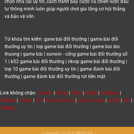
chọn nhà cái uy tín, cách tránh bẫy cược và chiến lược đầu
tư thông minh luôn giúp người chơi gia tăng cơ hội thắng
và bảo vệ vốn.
Từ khóa tìm kiếm: gane bài đổi thưởng | game bài đổi
thưởng uy tín | top game bài đổi thưởng | game bai doi
thuong | game bài | sunwin - cổng game bài đổi thưởng số
1 | b52 game bài đổi thưởng | rikvip game bài đổi thưởng |
top 10 game bài đổi thưởng uy tín | game đánh bài đổi
thưởng | game đánh bài đổi thưởng rút tiền mặt
Link không chặn:
sunwin
|
rikvip
|
i9bet
|
8xbet
|
nowgoal
|
789win
|
33win
|
7m
|
kèo nhà cái 5
|
tỷ lệ cá cược
|
leo88
|
j88
|
79king
Copyright 2026 ©
SEO2 S3