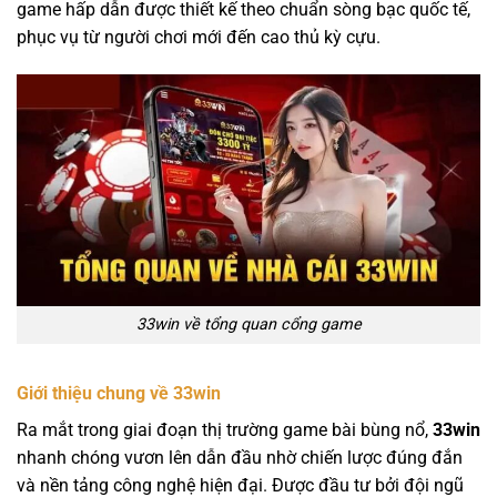
game hấp dẫn được thiết kế theo chuẩn sòng bạc quốc tế,
phục vụ từ người chơi mới đến cao thủ kỳ cựu.
33win về tổng quan cổng game
Giới thiệu chung về 33win
Ra mắt trong giai đoạn thị trường game bài bùng nổ,
33win
nhanh chóng vươn lên dẫn đầu nhờ chiến lược đúng đắn
và nền tảng công nghệ hiện đại. Được đầu tư bởi đội ngũ