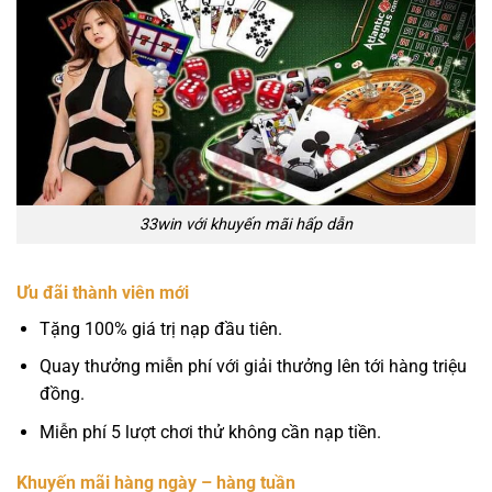
33win với khuyến mãi hấp dẫn
Ưu đãi thành viên mới
Tặng 100% giá trị nạp đầu tiên.
Quay thưởng miễn phí với giải thưởng lên tới hàng triệu
đồng.
Miễn phí 5 lượt chơi thử không cần nạp tiền.
Khuyến mãi hàng ngày – hàng tuần