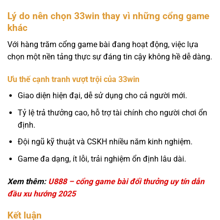
Lý do nên chọn 33win thay vì những cổng game
khác
Với hàng trăm cổng game bài đang hoạt động, việc lựa
chọn một nền tảng thực sự đáng tin cậy không hề dễ dàng.
Ưu thế cạnh tranh vượt trội của 33win
Giao diện hiện đại, dễ sử dụng cho cả người mới.
Tỷ lệ trả thưởng cao, hỗ trợ tài chính cho người chơi ổn
định.
Đội ngũ kỹ thuật và CSKH nhiều năm kinh nghiệm.
Game đa dạng, ít lỗi, trải nghiệm ổn định lâu dài.
Xem thêm:
U888 – cổng game bài đổi thưởng uy tín dẫn
đầu xu hướng 2025
Kết luận