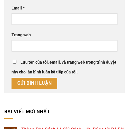
Email
*
Trang web
Lưu tên của tôi, email, và trang web trong trình duyệt
này cho lần bình luận kế tiếp của tôi.
BÀI VIẾT MỚI NHẤT