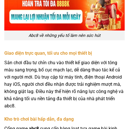
Abc8 về những yếu tố làm nên sức hút
Giao diện trực quan, tối ưu cho mọi thiết bị
Sân chơi đầu tư chỉn chu vào thiết kế giao diện với tông
màu sang trọng, bố cục mạch lạc, dễ dàng thao tác kể cả
với người mới. Dù truy cập từ máy tính, điện thoại Android
hay iOS, người chơi đều nhận được trải nghiệm mượt mà,
không giật lag. Điều này thể hiện rõ năng lực công nghệ và
khả năng tối ưu nền tảng đa thiết bị của nhà phát triển
abc8.
Kho trò chơi bài hấp dẫn, đa dạng
Cổng game
abc8
cung cấp hàng loạt tựa game bài kinh