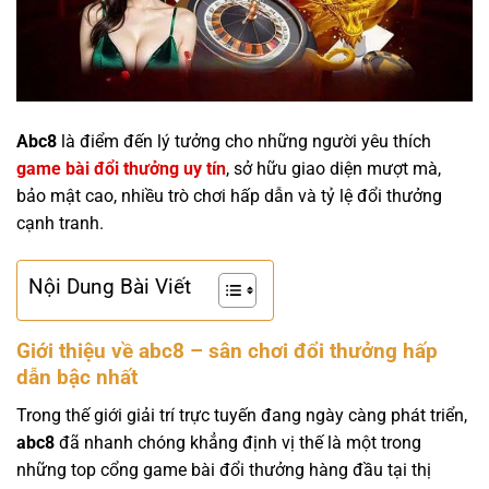
Abc8
là điểm đến lý tưởng cho những người yêu thích
game bài đổi thưởng uy tín
, sở hữu giao diện mượt mà,
bảo mật cao, nhiều trò chơi hấp dẫn và tỷ lệ đổi thưởng
cạnh tranh.
Nội Dung Bài Viết
Giới thiệu về abc8 – sân chơi đổi thưởng hấp
dẫn bậc nhất
Trong thế giới giải trí trực tuyến đang ngày càng phát triển,
abc8
đã nhanh chóng khẳng định vị thế là một trong
những top cổng game bài đổi thưởng hàng đầu tại thị