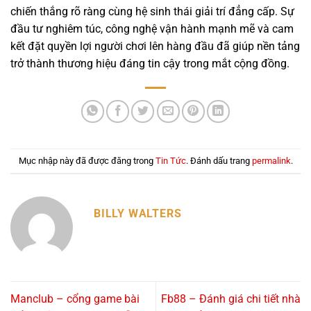
chiến thắng rõ ràng cùng hệ sinh thái giải trí đẳng cấp. Sự
đầu tư nghiêm túc, công nghệ vận hành mạnh mẽ và cam
kết đặt quyền lợi người chơi lên hàng đầu đã giúp nền tảng
trở thành thương hiệu đáng tin cậy trong mắt cộng đồng.
Mục nhập này đã được đăng trong
Tin Tức
. Đánh dấu trang
permalink
.
BILLY WALTERS
Manclub – cổng game bài
Fb88 – Đánh giá chi tiết nhà