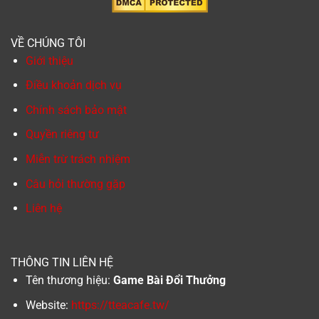
VỀ CHÚNG TÔI
Giới thiệu
Điều khoản dịch vụ
Chính sách bảo mật
Quyền riêng tư
Miễn trừ trách nhiệm
Câu hỏi thường gặp
Liên hệ
THÔNG TIN LIÊN HỆ
Tên thương hiệu:
Game Bài Đổi Thưởng
Website:
https://tteacafe.tw/