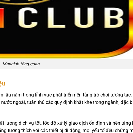
Manclub tổng quan
ệu
 lâu năm trong lĩnh vực phát triển nền tảng trò chơi tương tác.
ớc ngoài, tuân thủ các quy định khắt khe trong ngành, đặc bi
 lượng dịch vụ tốt, tốc độ xử lý giao dịch ổn định và nền tảng 
g tương thích với các thiết bị di động, mọi yếu tố đều chứng 