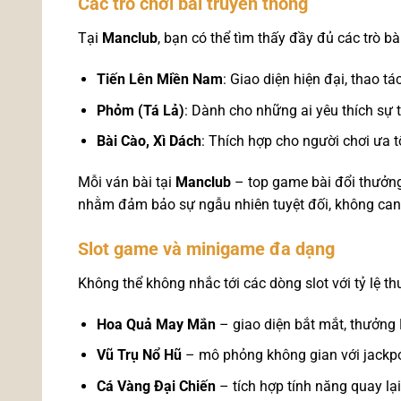
Các trò chơi bài truyền thống
Tại
Manclub
, bạn có thể tìm thấy đầy đủ các trò bà
Tiến Lên Miền Nam
: Giao diện hiện đại, thao t
Phỏm (Tá Lả)
: Dành cho những ai yêu thích sự t
Bài Cào, Xì Dách
: Thích hợp cho người chơi ưa
Mỗi ván bài tại
Manclub
– top game bài đổi thưởn
nhằm đảm bảo sự ngẫu nhiên tuyệt đối, không can 
Slot game và minigame đa dạng
Không thể không nhắc tới các dòng slot với tỷ lệ th
Hoa Quả May Mắn
– giao diện bắt mắt, thưởng 
Vũ Trụ Nổ Hũ
– mô phỏng không gian với jackpo
Cá Vàng Đại Chiến
– tích hợp tính năng quay lại