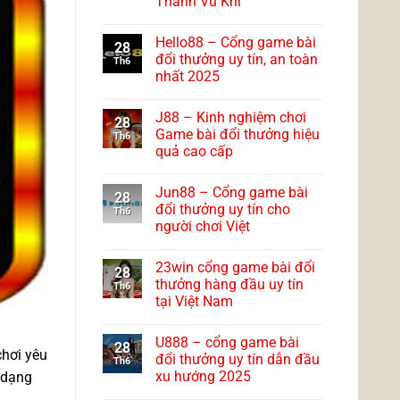
Thành Vũ Khí
Hello88 – Cổng game bài
28
đổi thưởng uy tín, an toàn
Th6
nhất 2025
J88 – Kinh nghiệm chơi
28
Game bài đổi thưởng hiệu
Th6
quả cao cấp
Jun88 – Cổng game bài
28
đổi thưởng uy tín cho
Th6
người chơi Việt
23win cổng game bài đổi
28
thưởng hàng đầu uy tín
Th6
tại Việt Nam
U888 – cổng game bài
28
hơi yêu
đổi thưởng uy tín dẫn đầu
Th6
xu hướng 2025
a dạng