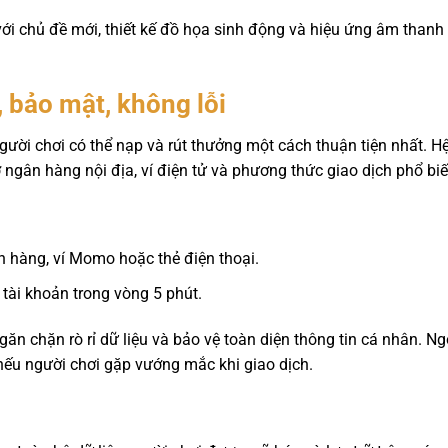
với chủ đề mới, thiết kế đồ họa sinh động và hiệu ứng âm thanh
 bảo mật, không lỗi
gười chơi có thể nạp và rút thưởng một cách thuận tiện nhất. H
rợ ngân hàng nội địa, ví điện tử và phương thức giao dịch phổ biế
ân hàng, ví Momo hoặc thẻ điện thoại.
ề tài khoản trong vòng 5 phút.
n chặn rò rỉ dữ liệu và bảo vệ toàn diện thông tin cá nhân. Ngo
nếu người chơi gặp vướng mắc khi giao dịch.