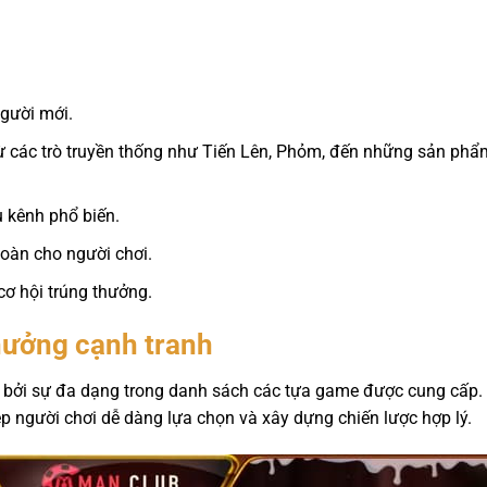
người mới.
từ các trò truyền thống như Tiến Lên, Phỏm, đến những sản ph
u kênh phổ biến.
oàn cho người chơi.
 cơ hội trúng thưởng.
hưởng cạnh tranh
 bởi sự đa dạng trong danh sách các tựa game được cung cấp. 
ép người chơi dễ dàng lựa chọn và xây dựng chiến lược hợp lý.