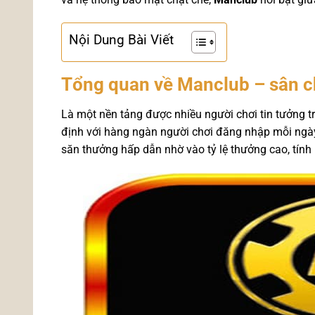
Nội Dung Bài Viết
Tổng quan về Manclub – sân c
Là một nền tảng được nhiều người chơi tin tưởng 
định với hàng ngàn người chơi đăng nhập mỗi ngày.
săn thưởng hấp dẫn nhờ vào tỷ lệ thưởng cao, tín