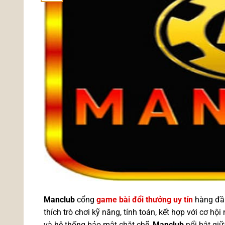
Manclub
cổng
game bài đổi thưởng uy tín
hàng đầu
thích trò chơi kỹ năng, tính toán, kết hợp với cơ hộ
và hệ thống bảo mật chặt chẽ,
Manclub
nổi bật giữa