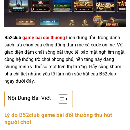
B52club
game bai doi thuong
luôn đứng đầu trong danh
sách lựa chọn của cộng đồng đam mê cá cược online. Với
giao diện đậm chất sòng bài thực tế, bảo mật nghiêm ngặt
cùng hệ thống trò chơi phong phú, nền tảng này đang
chứng minh vị thế số một trên thị trường. Hãy cùng khám
phá chi tiết những yếu tố làm nên sức hút của B52club
ngay dưới đây.
Nội Dung Bài Viết
Lý do B52club game bài đổi thưởng thu hút
người chơi