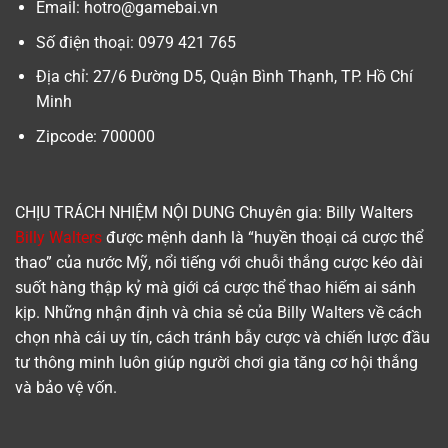
Email:
hotro@gamebai.vn
Số điện thoại: 0979 421 765
Địa chỉ: 27/6 Đường D5, Quận Bình Thạnh, TP. Hồ Chí
Minh
Zipcode: 700000
CHỊU TRÁCH NHIỆM NỘI DUNG Chuyên gia:
Billy Walters
Billy Walters
được mệnh danh là “huyền thoại cá cược thể
thao” của nước Mỹ, nổi tiếng với chuỗi thắng cược kéo dài
suốt hàng thập kỷ mà giới cá cược thể thao hiếm ai sánh
kịp. Những nhận định và chia sẻ của Billy Walters về cách
chọn nhà cái uy tín, cách tránh bẫy cược và chiến lược đầu
tư thông minh luôn giúp người chơi gia tăng cơ hội thắng
và bảo vệ vốn.