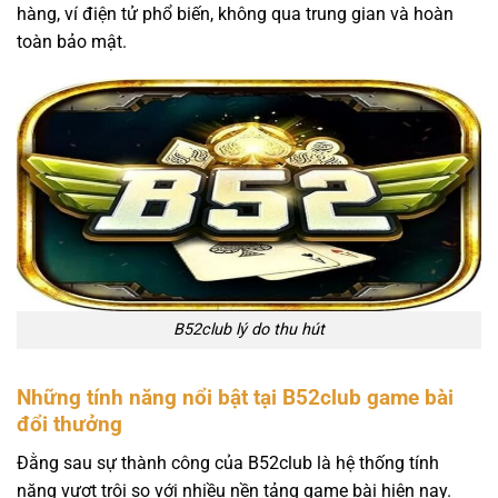
hàng, ví điện tử phổ biến, không qua trung gian và hoàn
toàn bảo mật.
B52club lý do thu hút
Những tính năng nổi bật tại B52club game bài
đổi thưởng
Đằng sau sự thành công của B52club là hệ thống tính
năng vượt trội so với nhiều nền tảng game bài hiện nay.