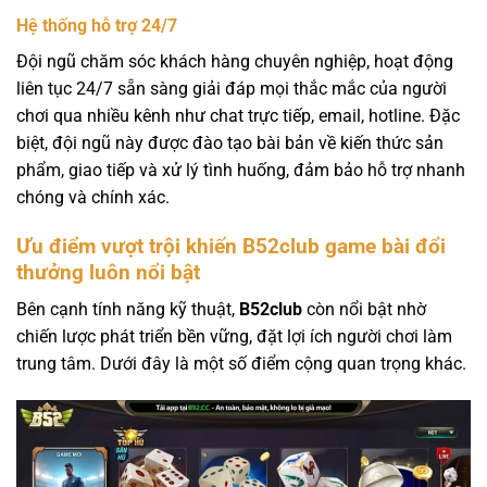
Hệ thống hỗ trợ 24/7
Đội ngũ chăm sóc khách hàng chuyên nghiệp, hoạt động
liên tục 24/7 sẵn sàng giải đáp mọi thắc mắc của người
chơi qua nhiều kênh như chat trực tiếp, email, hotline. Đặc
biệt, đội ngũ này được đào tạo bài bản về kiến thức sản
phẩm, giao tiếp và xử lý tình huống, đảm bảo hỗ trợ nhanh
chóng và chính xác.
Ưu điểm vượt trội khiến B52club game bài đổi
thưởng luôn nổi bật
Bên cạnh tính năng kỹ thuật,
B52club
còn nổi bật nhờ
chiến lược phát triển bền vững, đặt lợi ích người chơi làm
trung tâm. Dưới đây là một số điểm cộng quan trọng khác.