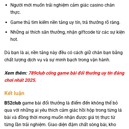
Người mới muốn trải nghiệm cảm giác casino chân
thực.
Game thủ tìm kiếm nền tảng uy tín, trả thưởng rõ ràng.
Những ai thích săn thưởng, nhận giftcode từ các sự kiện
hot.
Dù bạn là ai, nền tảng này đều có cách giữ chân bạn bằng
chất lượng dịch vụ và sự minh bạch trong vận hành.
Xem thêm:
789club cổng game bài đổi thưởng uy tín đáng
chơi nhất 2025.
Kết luận
B52club
game bài đổi thưởng là điểm đến không thể bỏ
qua với những ai yêu thích cảm giác hồi hộp trong từng lá
bài và đồng thời mong muốn nhận được giá trị thực từ
từng lần trải nghiệm. Giao diện đậm chất sòng bài, kho