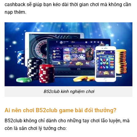
cashback sẽ giúp bạn kéo dài thời gian chơi mà không cần
nạp thêm.
B52club kinh nghiệm chơi
Ai nên chơi B52club game bài đổi thưởng?
B52club không chỉ dành cho những tay chơi lão luyện, mà
còn là sân chơi lý tưởng cho: