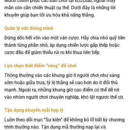
Muốn chinh phục các bàn chơi tại B52club, ngoài may
mắn còn cần chiến thuật cụ thể. Dưới đây là những lời
khuyên giúp bạn tối ưu hóa khả năng thắng.
Quản lý vốn thông minh
Đừng dốc hết vốn vào một ván cược. Hãy chia nhỏ quỹ tiền
thành từng phần nhỏ, áp dụng chiến lược gấp thếp hoặc
cược đều để giảm thiểu rủi ro khi thua liên tiếp.
Lựa chọn thời điểm “vàng” để chơi
Thông thường vào các khung giờ ít người chơi như sáng
sớm hoặc giữa trưa, tỷ lệ thắng sẽ cao hơn do ít đối thủ
mạnh. Ngoài ra, những khung giờ cao điểm có thể dễ rơi
vào nhóm người chơi chuyên nghiệp, khó lật ngược thế cờ.
Tận dụng khuyến mãi hợp lý
Luôn theo dõi mục “Sự kiện” để không bỏ lỡ bất kỳ chương
trình thưởng nào. Tận dụng mã thưởng nạp lại và