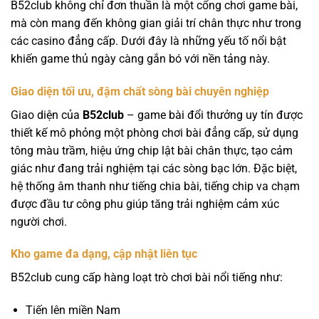
B52club không chỉ đơn thuần là một cổng chơi game bài,
mà còn mang đến không gian giải trí chân thực như trong
các casino đẳng cấp. Dưới đây là những yếu tố nổi bật
khiến game thủ ngày càng gắn bó với nền tảng này.
Giao diện tối ưu, đậm chất sòng bài chuyên nghiệp
Giao diện của
B52club
– game bài đổi thưởng uy tín
được
thiết kế mô phỏng một phòng chơi bài đẳng cấp, sử dụng
tông màu trầm, hiệu ứng chip lật bài chân thực, tạo cảm
giác như đang trải nghiệm tại các sòng bạc lớn. Đặc biệt,
hệ thống âm thanh như tiếng chia bài, tiếng chip va chạm
được đầu tư công phu giúp tăng trải nghiệm cảm xúc
người chơi.
Kho game đa dạng, cập nhật liên tục
B52club cung cấp hàng loạt trò chơi bài nổi tiếng như:
Tiến lên miền Nam