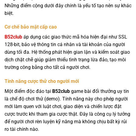
Những điểm cộng dưới đây chính là yếu tố tạo nên sự khác
biệt.
Cơ chế bảo mật cấp cao
B52club
áp dụng các giao thức mã hóa hiện đại như SSL
128-bit, bảo vệ thông tin cá nhân và tài khoản của người
dùng tối đa. Hệ thống phát hiện gian lận và kiểm soát giao
dịch chặt chẽ giúp giảm thiểu tình trạng lừa đảo, tạo môi
trường công bằng cho tất cả người chơi.
Tính năng cược thử cho người mới
Một điểm độc đáo tại
B52club
game bài đổi thưởng uy tín
là chế độ chơi thử (demo). Tính năng này cho phép người
mới làm quen với luật chơi, giao diện và chiến lược đặt
cược trước khi tham gia cược thật. Đây là công cụ lý tưởng
để người chơi rèn luyện kỹ năng mà không chịu bất kỳ rủi
ro tài chính nào.