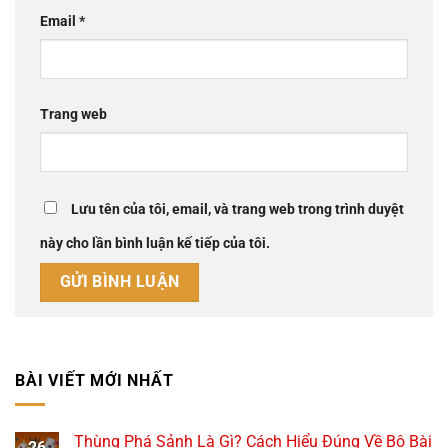
Email
*
Trang web
Lưu tên của tôi, email, và trang web trong trình duyệt
này cho lần bình luận kế tiếp của tôi.
BÀI VIẾT MỚI NHẤT
Thùng Phá Sảnh Là Gì? Cách Hiểu Đúng Về Bộ Bài
26