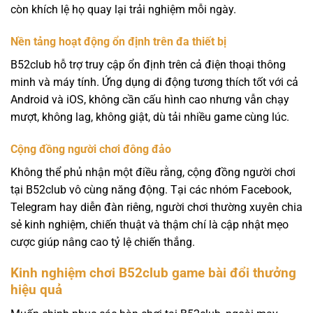
còn khích lệ họ quay lại trải nghiệm mỗi ngày.
Nền tảng hoạt động ổn định trên đa thiết bị
B52club hỗ trợ truy cập ổn định trên cả điện thoại thông
minh và máy tính. Ứng dụng di động tương thích tốt với cả
Android và iOS, không cần cấu hình cao nhưng vẫn chạy
mượt, không lag, không giật, dù tải nhiều game cùng lúc.
Cộng đồng người chơi đông đảo
Không thể phủ nhận một điều rằng, cộng đồng người chơi
tại B52club vô cùng năng động. Tại các nhóm Facebook,
Telegram hay diễn đàn riêng, người chơi thường xuyên chia
sẻ kinh nghiệm, chiến thuật và thậm chí là cập nhật mẹo
cược giúp nâng cao tỷ lệ chiến thắng.
Kinh nghiệm chơi B52club game bài đổi thưởng
hiệu quả